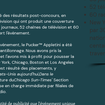
52 tél
60 ra
é des résultats post-concours, en
élévision qui ont produit une couverture
New Y
50 journaux, 52 chaînes de télévision et 60
par 3
ert l'événement.
natio
événement, le Pucker™ Appletini a été
centa
hantillonnage. Nous avons pris la
traver
t l'avons mis à profit pour pousser la
 York, Chicago, Boston et Los Angeles
 est résulté des placements, y
ats-Unis aujourd'hui
,
Dans le
ture du
Chicago Sun-Times'
Section
ise en charge immédiate par filiales de
dio.
antité de publicité que l'événement unique