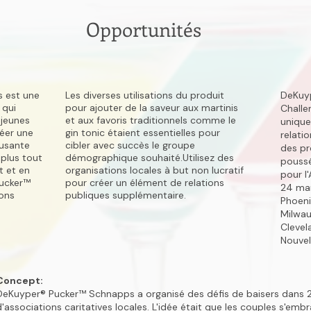
Opportunités
 est une
Les diverses utilisations du produit
DeKuyp
 qui
pour ajouter de la saveur aux martinis
Chall
 jeunes
et aux favoris traditionnels comme le
uniqu
réer une
gin tonic étaient essentielles pour
relati
usante
cibler avec succès le groupe
des pr
 plus tout
démographique souhaité.Utilisez des
pouss
t et en
organisations locales à but non lucratif
pour l
Pucker™
pour créer un élément de relations
24 mar
ions
publiques supplémentaire.
Phoeni
Milwau
Clevel
Nouvel
Concept:
DeKuyper® Pucker™ Schnapps a organisé des défis de baisers dans 20 
d'associations caritatives locales. L'idée était que les couples s'emb