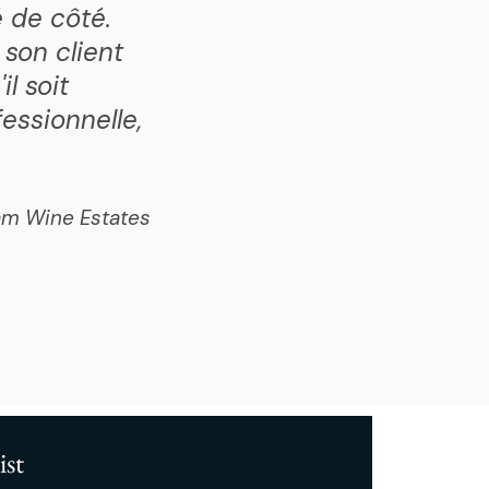
é de côté.
e son client
il soit
essionnelle,
am Wine Estates
ist