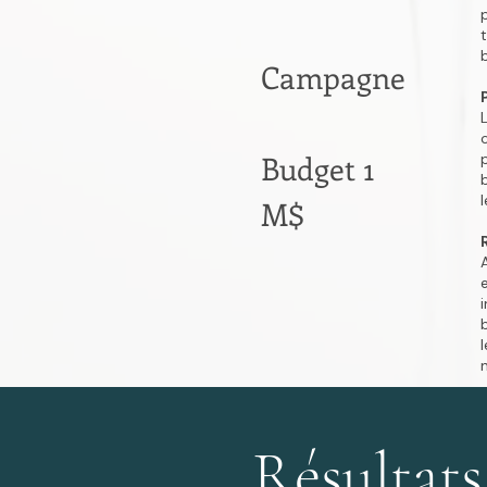
Campagne
Budget 1
M$
Résultats