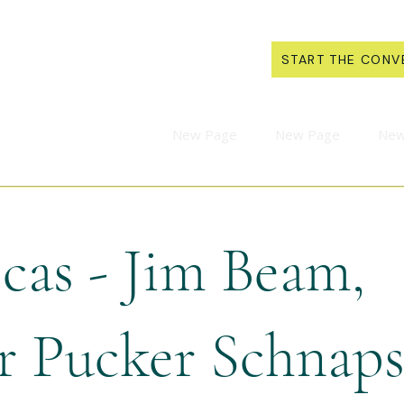
START THE CONV
New Page
New Page
New
cas - Jim Beam,
 Pucker Schnap