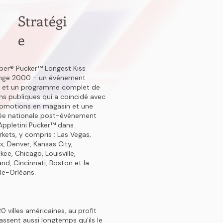
Stratégi
e
er® Pucker™ Longest Kiss
enge 2000 - un événement
e et un programme complet de
ons publiques qui a coïncidé avec
omotions en magasin et une
ée nationale post-événement
'Appletini Pucker™ dans
kets, y compris ; Las Vegas,
x, Denver, Kansas City,
kee, Chicago, Louisville,
and, Cincinnati, Boston et la
le-Orléans.
villes américaines, au profit
rassent aussi longtemps qu'ils le