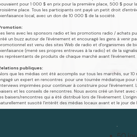
pouvaient pour 1 000 $ en prix pour la première place, 500 $ pour l
troisième place. Tous les participants ont payé un petit droit d'entré
bienfaisance local, avec un don de 10 000 $ de la société.
Promotion:
Les liens avec les sponsors radio et les promotions radio / achats pu
créé un buzz autour de l'événement et encouragé les gens à venir par
promotionnel est venu des sites Web de radio et d'organismes de bi
bienfaisance (mené ses propres entrevues à la radio) et de la signali
les représentants de produits de chaque marché avant l'événement.
Relations publiques:
Alors que les médias ont été accomplis sur tous les marchés, sur 10
engagé un expert en rencontres pour une tournée médiatique pour in
interviews imprimées pour continuer à construire pour l'événement. L
baisers et les conseils de rencontres. Nous avons créé un livret avec
les baisers/rencontres qui a été distribué lors de l'événement. L'origi
naturellement suscité l'intérêt des médias locaux avant et le jour de
50 jo