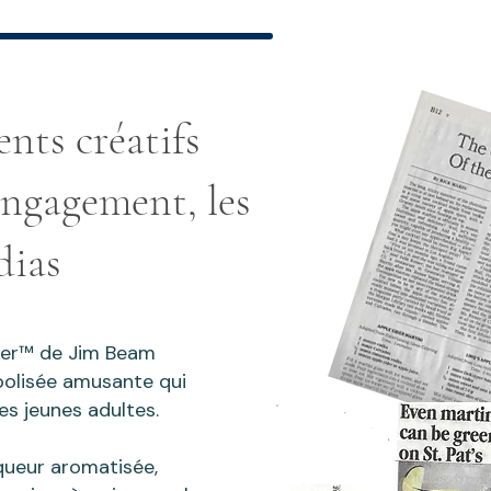
nts créatifs
engagement, les
dias
ker™ de Jim Beam
oolisée amusante qui
les jeunes adultes.
queur aromatisée,