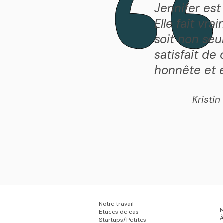
Jennifer est
Elle fait vra
soit non seul
satisfait de
honnête et 
Kristi
Notre travail
M
Études de cas
À
​Startups/Petites