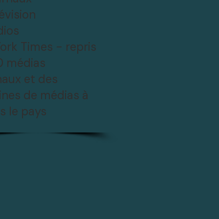
évision
dios
ork Times - repris
0 médias
naux et des
ines de médias à
s le pays