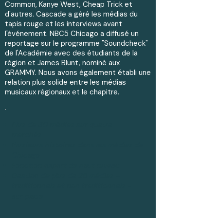
Common, Kanye West, Cheap Trick et
d'autres. Cascade a géré les médias du
tapis rouge et les interviews avant
l'événement. NBC5 Chicago a diffusé un
reportage sur le programme "Soundcheck"
de l'Académie avec des étudiants de la
région et James Blunt, nominé aux
GRAMMY. Nous avons également établi une
relation plus solide entre les médias
musicaux régionaux et le chapitre.
Plus de 30 médias sur quatre
marchés
Plusieurs histoires dans les médias de
Chicago
Fonction expert de haut niveau
Gestion de plus de 25 médias -
traditionnels et non traditionnels -
sur place