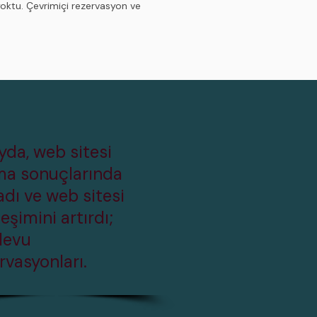
yoktu. Çevrimiçi rezervasyon ve
ayda, web sitesi
ma sonuçlarında
adı ve web sitesi
leşimini artırdı;
devu
rvasyonları.​