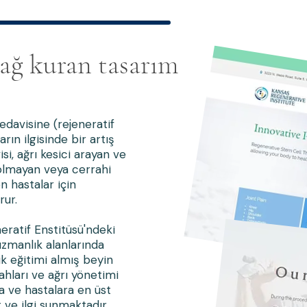
bağ kuran tasarım
edavisine (rejeneratif
arın ilgisinde bir artış
si, ağrı kesici arayan ve
olmayan veya cerrahi
n hastalar için
rur.
eratif Enstitüsü'ndeki
 uzmanlık alanlarında
ık eğitimi almış beyin
ahları ve ağrı yönetimi
 ve hastalara en üst
 ve ilgi sunmaktadır.