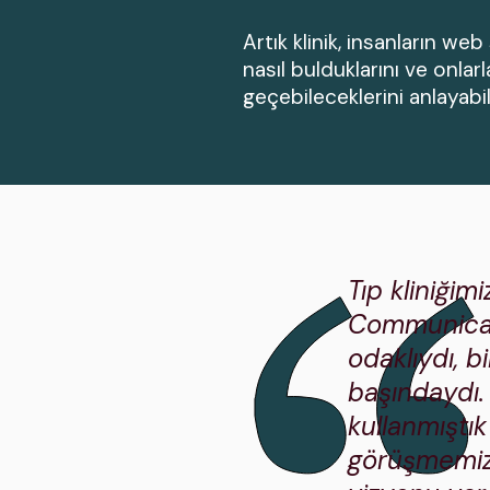
Artık klinik, insanların web s
nasıl bulduklarını ve onlarl
geçebileceklerini anlayabili
Tıp kliniğim
Communicatio
odaklıydı, b
başındaydı.
kullanmıştık
görüşmemizde