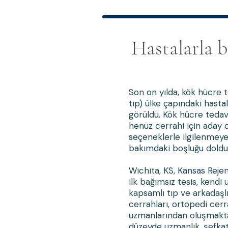
Hastalarla 
Son on yılda, kök hücre t
tıp) ülke çapındaki hastal
görüldü. Kök hücre tedavi
henüz cerrahi için aday 
seçeneklerle ilgilenmeye
bakımdaki boşluğu doldu
Wichita, KS, Kansas Rejen
ilk bağımsız tesis, kendi
kapsamlı tıp ve arkadaşl
cerrahları, ortopedi cerr
uzmanlarından oluşmakta
düzeyde uzmanlık, şefkat