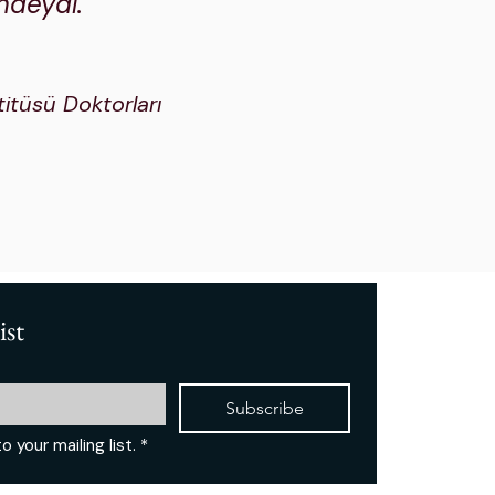
ndeydi.
itüsü Doktorları
ist
Subscribe
o your mailing list.
*