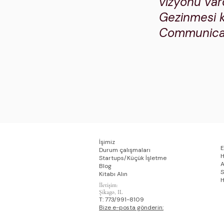
vizyonu var
Gezinmesi k
Communicati
İşimiz
E
Durum çalışmaları
H
​Startups/Küçük İşletme
A
Blog
S
Kitabı Alın
H
İletişim:
Şikago, IL
T: 773/991-8109
Bize e-posta gönderin: