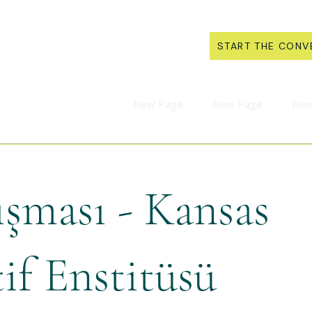
START THE CONV
New Page
New Page
New
ışması - Kansas
if Enstitüsü