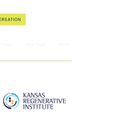
ERSATION
 Page
New Page
More