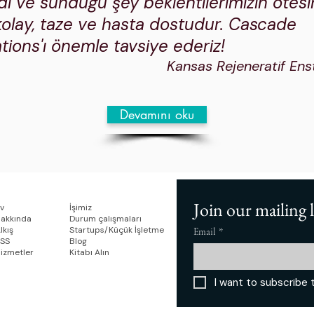
dı ve sunduğu şey beklentilerimizin ötesi
olay, taze ve hasta dostudur. Cascade
ons'ı önemle tavsiye ederiz!
Kansas Rejeneratif Enst
Devamını oku
Join our mailing l
v
İşimiz
akkında
Durum çalışmaları
lkış
​Startups/Küçük İşletme
Email
*
SS
Blog
izmetler
Kitabı Alın
I want to subscribe t