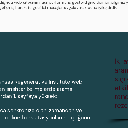
dışında web sitesinin nasıl performans gösterdiğine dair bir bilgimiz 
gelişmiş harekete geçirici mesajlar uygulayarak bunu iyileştirdik.
İki 
ara
sıçr
 Kansas Regenerative Institute web
etki
en anahtar kelimelerde arama
ran
rdan 1. sayfaya yükseldi.
reze
layca senkronize olan, zamandan ve
an online konsültasyonlarının çoğunu