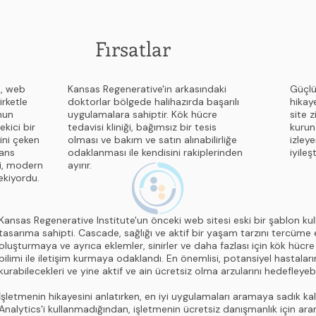
Fırsatlar
e, web
Kansas Regenerative'in arkasındaki
Güçlü
irketle
doktorlar bölgede halihazırda başarılı
hikaye
nun
uygulamalara sahiptir. Kök hücre
site 
kici bir
tedavisi kliniği, bağımsız bir tesis
kurun
sini çeken
olması ve bakım ve satın alınabilirliğe
izley
ans
odaklanması ile kendisini rakiplerinden
iyileşt
ci, modern
ayırır.
ekiyordu.
Kansas Regenerative Institute'un önceki web sitesi eski bir şablon kul
tasarıma sahipti. Cascade, sağlığı ve aktif bir yaşam tarzını tercüme 
oluşturmaya ve ayrıca eklemler, sinirler ve daha fazlası için kök hücre
bilimi ile iletişim kurmaya odaklandı. En önemlisi, potansiyel hastaların
kurabilecekleri ve yine aktif ve ain ücretsiz olma arzularını hedefleyebi
İşletmenin hikayesini anlatırken, en iyi uygulamaları aramaya sadık ka
Analytics'i kullanmadığından, işletmenin ücretsiz danışmanlık için 