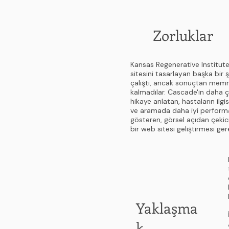
Zorluklar
Kansas Regenerative Institut
sitesini tasarlayan başka bir ş
çalıştı, ancak sonuçtan mem
kalmadılar. Cascade'in daha çe
hikaye anlatan, hastaların ilgi
ve aramada daha iyi perform
gösteren, görsel açıdan çeki
bir web sitesi geliştirmesi ger
Yaklaşma
k