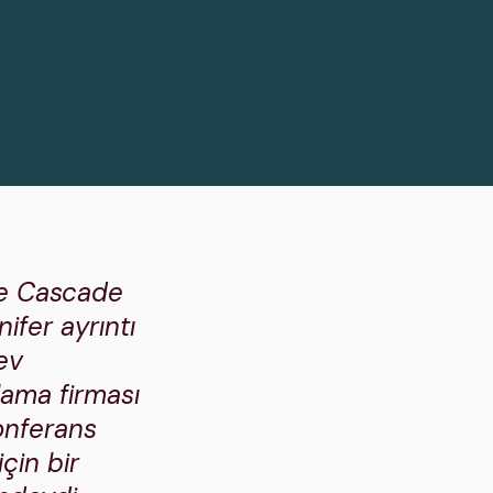
ere Cascade
ifer ayrıntı
ev
lama firması
konferans
çin bir