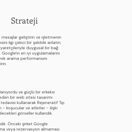
Strateji
 mesajlar geliştirin ve işletmenin
sini ilgi çekici bir şekilde anlatın;
ziyaretçileriyle duygusal bir bağ
. Google'ın en iyi uygulamalarını
erek arama performansını
irin.
lanıyordu ve güçlü bir erkeksi
eden bir web sitesi tasarımı
 tedavisi kullanarak Rejeneratif Tıp
 - koşucular ve atletler - ilişki
lecekleri görseller kullandık.
ldık. Önceki şirket Google
arama veya rezervasyon almaması